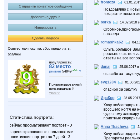
frontoza
01.01.201
Отправить приватное сообщение
Поздравляю с Новым 
лекарств и косметик
Добавить в друзья
borka
14.02.2018 в
Игнорировать
Огромное,приогромн
навсегда.
Сделать подарок
romashka62
04.1
Совместная покупка: сбор предоплаты,
Ольга, большое Вам 
реально есть польза
раздачи
ответы на все вопро
популярность:
82 место
dunai
25.06.2017 в
+24 ↑
рейтинг
54849
?
спасибо за такую чу
evg1284
01.06.201
Привилегированный
пользователь
9
спасибо за закупку
уровня
ИраКор
28.05.2017
Хочу поблагодарить 
вросшего ногтя на н
чудесному элексиру
Статистика портрета:
приятные сюрпризы 
сейчас просматривают портрет - 0
Anna Tkacheva
2
зарегистрированные пользователи
Хочу поблагодарить 
посетившие портрет за 7 дней - 3
Препараты реально 