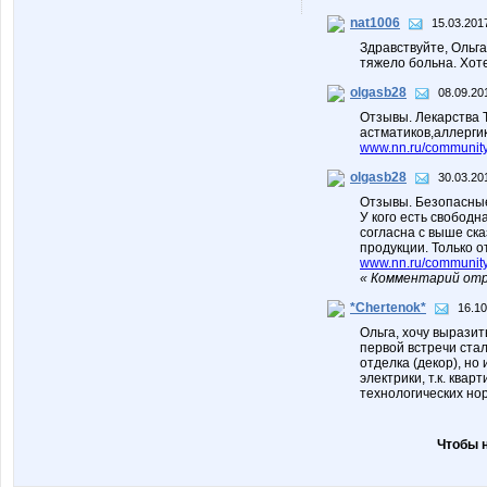
nat1006
15.03.201
Здравствуйте, Ольга
тяжело больна. Хоте
olgasb28
08.09.20
Отзывы. Лекарства 
астматиков,аллерги
www.nn.ru/community/
olgasb28
30.03.20
Отзывы. Безопасны
У кого есть свободн
согласна с выше ска
продукции. Только от
www.nn.ru/communit
« Комментарий отр
*Chertenok*
16.10
Ольга, хочу вырази
первой встречи ста
отделка (декор), но
электрики, т.к. ква
технологических но
Чтобы 