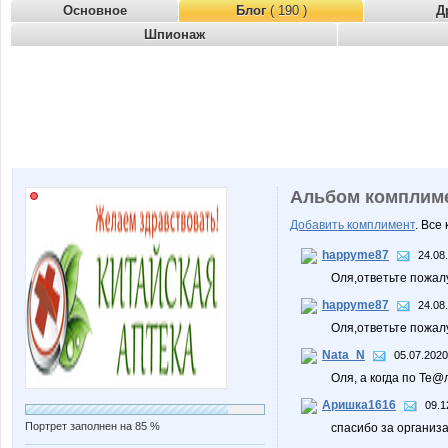
Основное
Блог
( 190 )
Д
Шпионаж
Альбом комплим
Добавить комплимент
. Все
happyme87
24.08
Оля,ответьте пожал
happyme87
24.08
Оля,ответьте пожал
Nata_N
05.07.2020
Оля, а когда по Те@
Аришка1616
09.1
Портрет заполнен на 85 %
спасибо за организ