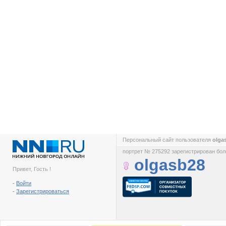
Персональный сайт пользователя
olga
портрет № 275292 зарегистрирован боле
olgasb28
Привет, Гость !
-
Войти
-
Зарегистрироваться