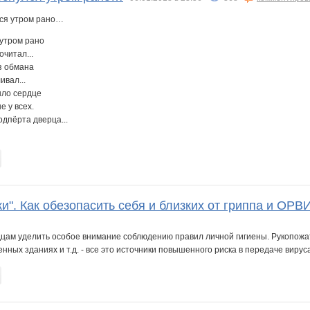
 утром рано
читал...
з обмана
вал...
ыло сердце
е у всех.
одпёрта дверца...
и". Как обезопасить себя и близких от гриппа и ОРВ
цам уделить особое внимание соблюдению правил личной гигиены. Рукопожат
ных зданиях и т.д. - все это источники повышенного риска в передаче вируса 