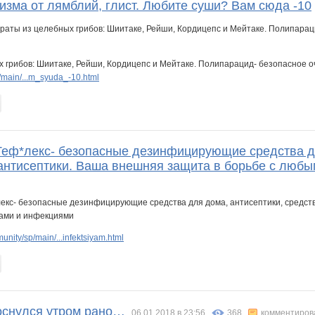
изма от лямблий, глист. Любите суши? Вам сюда -10
 грибов: Шиитаке, Рейши, Кордицепс и Мейтаке. Полипарацид- безопасное оч
main/...m_syuda_-10.html
 Теф*лекс- безопасные дезинфицирующие средства дл
антисептики. Ваша внешняя защита в борьбе с люб
nity/sp/main/...infektsiyam.html
оснулся утром рано…
06.01.2018 в 23:56
368
комментиров