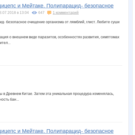
дицепс и Мейтаке. Полипарацид- безопасное
3.07.2018 в 13:04
647
1 комментарий
мация о внешнем виде паразитов, особенностях развития, симптомах
тел...
 в Древнем Китае. Затем эта уникальная процедура изменялась,
ость бан...
дицепс и Мейтаке. Полипарацид- безопасное