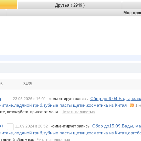
Друзья
( 2949 )
Мне нра
65
3435
Сбор до 6.04.Бады, маз
a
23.05.2026 в 16:01
комментирует запись
иитаке,ледяной гриб,зубные пасты щетки,косметика из Китая
1 
те, пожалуйста, приват от меня.
Читать полностью
Сбор до15.09.Бады, ма
a7
11.09.2024 в 20:52
комментирует запись
иитаке,ледяной гриб,зубные пасты щетки,косметика из Китая,оргс
а другой сбор у вас
Читать полностью