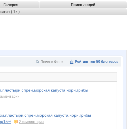
Галерея
Поиск людей
вится
( 17 )
Рейтинг топ-50 блоггеров
и,пластыри,спреи,морская капуста,нори,грибы
комментарий
зи,пластыри,спреи,морская капуста,нори,грибы
бор15%
2 комментария