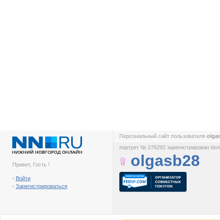
Персональный сайт пользователя
olga
портрет № 275292 зарегистрирован боле
olgasb28
Привет, Гость !
-
Войти
-
Зарегистрироваться