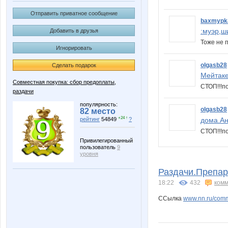
Отправить приватное сообщение
baxmypk
:муэр,ш
Добавить в друзья
Тоже не 
Игнорировать
olgasb28
Сделать подарок
Мейтаке
Совместная покупка: сбор предоплаты,
СТОП!!!п
раздачи
популярность:
olgasb28
82 место
+24 ↑
дома.Ан
рейтинг
54849
?
СТОП!!!п
Привилегированный
пользователь
9
уровня
Раздачи.Препар
18:22
432
комм
ССылка
www.nn.ru/commu