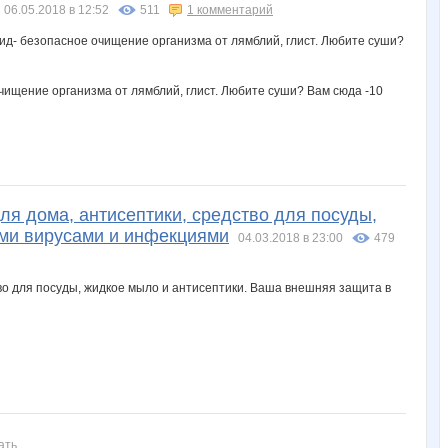
06.05.2018 в 12:52
511
1 комментарий
ищение организма от лямблий, глист. Любите суши? Вам сюда -10
я дома, антисептики, средство для посуды,
ыми вирусами и инфекциями
04.03.2018 в 23:00
479
ать