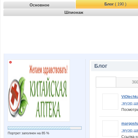
Блог
( 190 )
Основное
Шпионаж
Блог
36
ViOlechk
:муэр,ш
Посмотри
margosh
:муэр,ш
Портрет заполнен на 85 %
Ссылка н