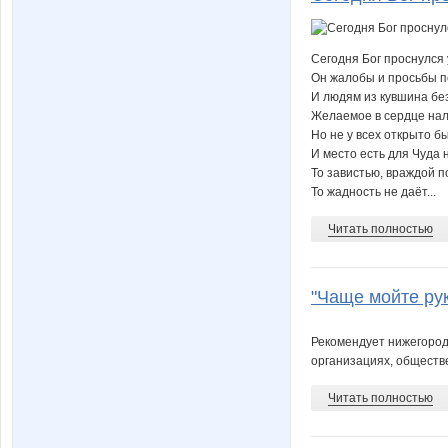
Сегодня Бог проснулся
Он жалобы и просьбы по
И людям из кувшина бе
Желаемое в сердце нали
Но не у всех открыто б
И место есть для Чуда н
То завистью, враждой п
То жадность не даёт...
Читать полностью
"Чаще мойте рук
Рекомендует нижегород
организациях, обществен
Читать полностью