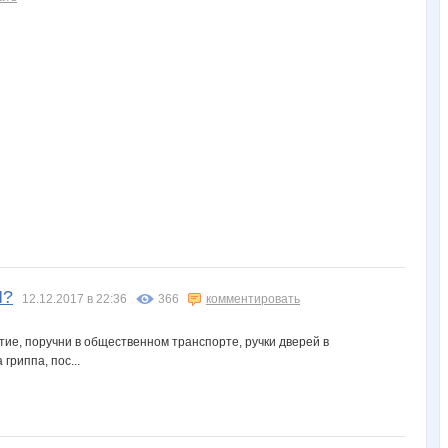
И?
12.12.2017 в 22:36
366
комментировать
ие, поручни в общественном транспорте, ручки дверей в
гриппа, пос...