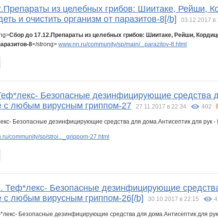
2.Препараты из целебных грибов: Шиитаке, Рейши, К
деть и очистить организм от паразитов-8[/b]
03.12.2017 в 
ong>
Сбор до 17.12.Препараты из целебных грибов: Шиитаке, Рейши, Кордиц
паразитов-8
</strong>
www.nn.ru/community/sp/main/...parazitov-8.html
 Теф*лекс- Безопасные дезинфицирующие средства д
е с любым вирусным гриппом-27
27.11.2017 в 22:34
402
ru/community/sp/stroi..._grippom-27.html
11. Теф*лекс- Безопасные дезинфицирующие средств
е с любым вирусным гриппом-26[/b]
30.10.2017 в 22:15
4