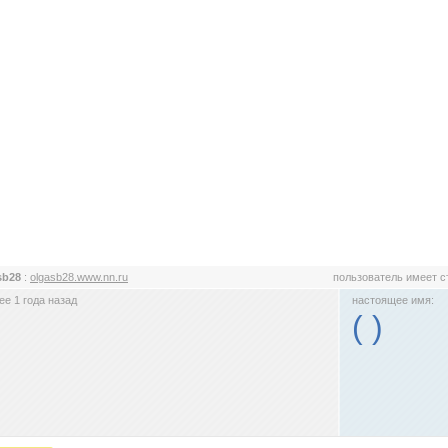
sb28
:
olgasb28.www.nn.ru
пользователь имеет 
е 1 года назад
настоящее имя:
( )