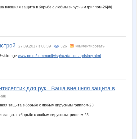
ша внешняя защита в борьбе с любым вирусным гриппом-26[/b]
истрой
27.09.2017 в 00:39
326
комментировать
й</strong>
www.nn.ru/community/sp/razda...omapristroy.html
тисептик для рук - Ваша внешняя защита в
арий
я защита в борьбе с любым вирусным гриппом-23