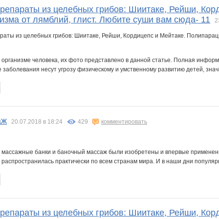
Препараты из целебных грибов: Шиитаке, Рейши, Кор
изма от лямблий, глист. Любите суши вам сюда- 11
2
в организме человека, их фото представлено в данной статье. Полная инфор
заболевания несут угрозу физическому и умственному развитию детей, значи
аж
20.07.2018 в 18:24
429
комментировать
о массажные банки и баночный массаж были изобретены и впервые применены
распространилась практически по всем странам мира. И в наши дни популярн
Препараты из целебных грибов: Шиитаке, Рейши, Кор