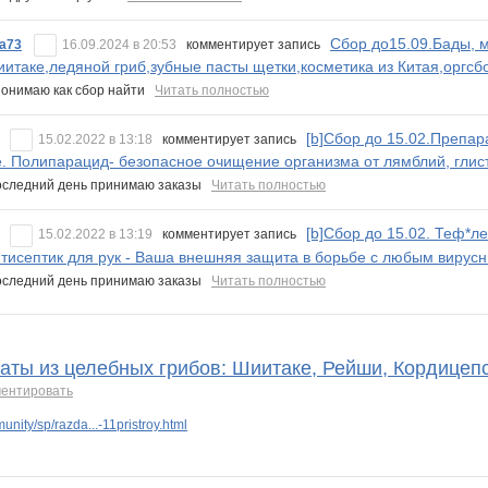
Сбор до15.09.Бады, м
a73
16.09.2024 в 20:53
комментирует запись
иитаке,ледяной гриб,зубные пасты щетки,косметика из Китая,оргс
понимаю как сбор найти
Читать полностью
[b]Сбор до 15.02.Препар
15.02.2022 в 13:18
комментирует запись
. Полипарацид- безопасное очищение организма от лямблий, глист
оследний день принимаю заказы
Читать полностью
[b]Сбор до 15.02. Теф*
15.02.2022 в 13:19
комментирует запись
тисептик для рук - Ваша внешняя защита в борьбе с любым вирусн
оследний день принимаю заказы
Читать полностью
аты из целебных грибов: Шиитаке, Рейши, Кордицеп
ентировать
nity/sp/razda...-11pristroy.html