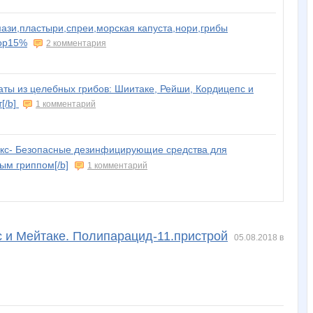
ази,пластыри,спреи,морская капуста,нори,грибы
бор15%
2 комментария
аты из целебных грибов: Шиитаке, Рейши, Кордицепс и
[/b]
1 комментарий
лекс- Безопасные дезинфицирующие средства для
ым гриппом[/b]
1 комментарий
с и Мейтаке. Полипарацид-11.пристрой
05.08.2018 в